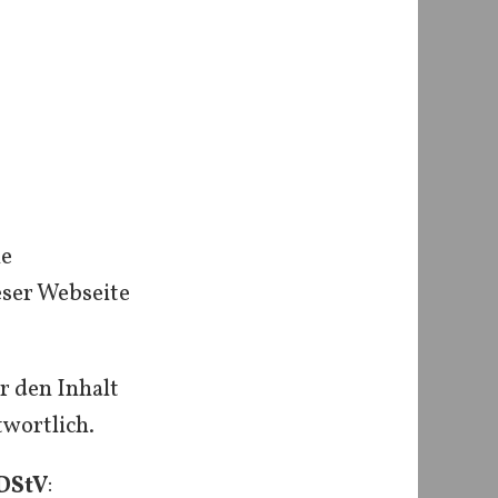
ie
eser Webseite
r den Inhalt
twortlich.
MDStV
: