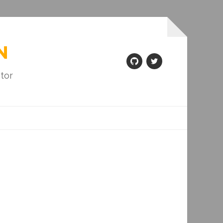
N
GitHub
Twitter
tor